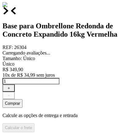
Base para Ombrellone Redonda de
Concreto Expandido 16kg Vermelha
REF
:
26304
Carregando avaliações...
Tamanho
:
Único
Único
R$
349
,
90
10
x de
R$
34
,
99
sem juros
＋
－
Comprar
Calcule as opções de entrega e retirada
Calcular o frete