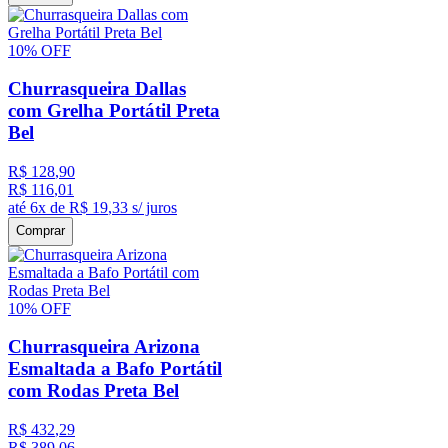
10%
OFF
Churrasqueira Dallas
com Grelha Portátil Preta
Bel
R$
128
,
90
R$
116
,
01
até
6
x de
R$
19
,
33
s/ juros
Comprar
10%
OFF
Churrasqueira Arizona
Esmaltada a Bafo Portátil
com Rodas Preta Bel
R$
432
,
29
R$
389
,
06