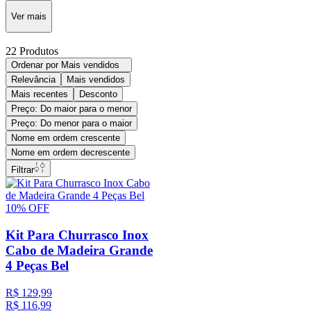
Ver mais
22
Produtos
Ordenar por
Mais vendidos
Relevância
Mais vendidos
Mais recentes
Desconto
Preço: Do maior para o menor
Preço: Do menor para o maior
Nome em ordem crescente
Nome em ordem decrescente
Filtrar
10%
OFF
Kit Para Churrasco Inox
Cabo de Madeira Grande
4 Peças Bel
R$
129
,
99
R$
116
,
99