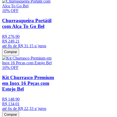
10%
OFF
Churrasqueira Portátil
com Alça To Go Bel
R$
276
,
90
R$
249
,
21
até
8
x de
R$
31
,
15
s/ juros
Comprar
10%
OFF
Kit Churrasco Premium
em Inox 16 Peças com
Estojo Bel
R$
148
,
90
R$
134
,
01
até
6
x de
R$
22
,
33
s/ juros
Comprar