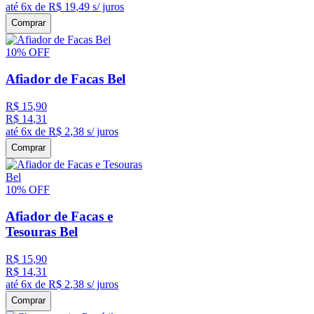
até
6
x de
R$
19
,
49
s/ juros
Comprar
10%
OFF
Afiador de Facas Bel
R$
15
,
90
R$
14
,
31
até
6
x de
R$
2
,
38
s/ juros
Comprar
10%
OFF
Afiador de Facas e
Tesouras Bel
R$
15
,
90
R$
14
,
31
até
6
x de
R$
2
,
38
s/ juros
Comprar