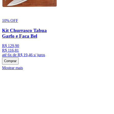
10%
OFF
Kit Churrasco Tabua
Garfo e Faca Bel
R$
129
,
90
R$
116
,
81
até
6
x de
R$
19
,
46
s/ juros
Comprar
Mostrar mais