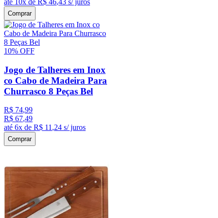
até
10
x de
R$
46
,
43
s/ juros
Comprar
10%
OFF
Jogo de Talheres em Inox
co Cabo de Madeira Para
Churrasco 8 Peças Bel
R$
74
,
99
R$
67
,
49
até
6
x de
R$
11
,
24
s/ juros
Comprar