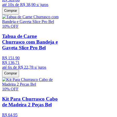
até
10
x de
R$
38
,
90
s/ juros
Comprar
10%
OFF
Tabua de Carne
Churrasco com Bandeja e
Gaveta Slice Pro Bel
R$
151
,
90
R$
136
,
71
até
6
x de
R$
22
,
78
s/ juros
Comprar
10%
OFF
Kit Para Churrasco Cabo
de Madeira 2 Peças Bel
R$
64
,
95