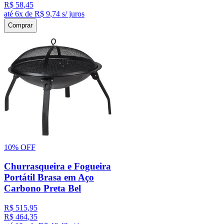
R$
58
,
45
até
6
x de
R$
9
,
74
s/ juros
Comprar
10%
OFF
Churrasqueira e Fogueira
Portátil Brasa em Aço
Carbono Preta Bel
R$
515
,
95
R$
464
,
35