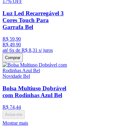
17%
OFF
Luz Led Recarregável 3
Cores Touch Para
Garrafa Bel
R$
59
,
90
R$
49
,
90
até
6
x de
R$
8
,
31
s/ juros
Comprar
Novidade Bel
Bolsa Multiuso Dobrável
com Rodinhas Azul Bel
R$
74
,
44
Avise-me
Mostrar mais