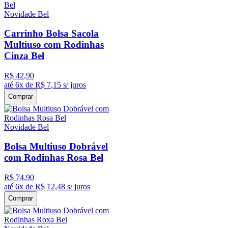
Novidade Bel
Carrinho Bolsa Sacola
Multiuso com Rodinhas
Cinza Bel
R$
42
,
90
até
6
x de
R$
7
,
15
s/ juros
Comprar
Novidade Bel
Bolsa Multiuso Dobrável
com Rodinhas Rosa Bel
R$
74
,
90
até
6
x de
R$
12
,
48
s/ juros
Comprar