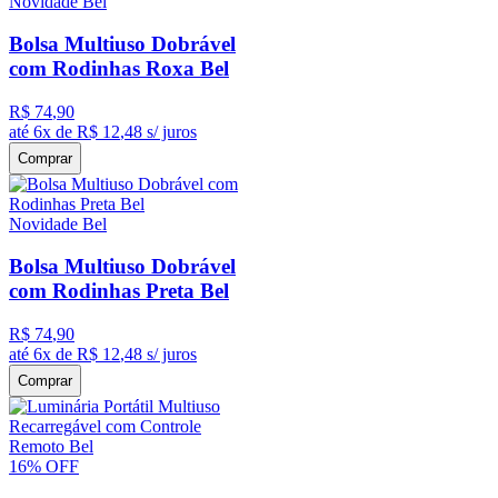
Novidade Bel
Bolsa Multiuso Dobrável
com Rodinhas Roxa Bel
R$
74
,
90
até
6
x de
R$
12
,
48
s/ juros
Comprar
Novidade Bel
Bolsa Multiuso Dobrável
com Rodinhas Preta Bel
R$
74
,
90
até
6
x de
R$
12
,
48
s/ juros
Comprar
16%
OFF