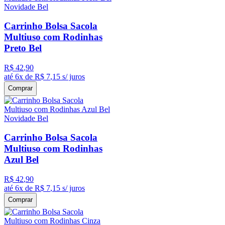
Novidade Bel
Carrinho Bolsa Sacola
Multiuso com Rodinhas
Preto Bel
R$
42
,
90
até
6
x de
R$
7
,
15
s/ juros
Comprar
Novidade Bel
Carrinho Bolsa Sacola
Multiuso com Rodinhas
Azul Bel
R$
42
,
90
até
6
x de
R$
7
,
15
s/ juros
Comprar