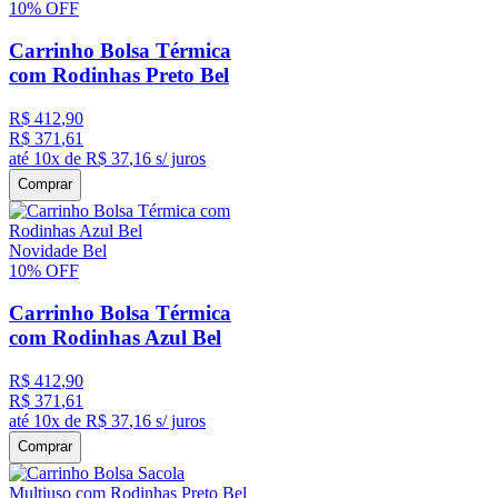
10%
OFF
Carrinho Bolsa Térmica
com Rodinhas Preto Bel
R$
412
,
90
R$
371
,
61
até
10
x de
R$
37
,
16
s/ juros
Comprar
Novidade Bel
10%
OFF
Carrinho Bolsa Térmica
com Rodinhas Azul Bel
R$
412
,
90
R$
371
,
61
até
10
x de
R$
37
,
16
s/ juros
Comprar