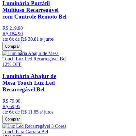
Luminária Portátil
Multiuso Recarregável
com Controle Remoto Bel
R$
219
,
90
R$
184
,
90
até
6
x de
R$
30
,
81
s/ juros
Comprar
12%
OFF
Luminária Abajur de
Mesa Touch Luz Led
Recarregável Bel
R$
79
,
90
R$
69
,
95
até
6
x de
R$
11
,
65
s/ juros
Comprar