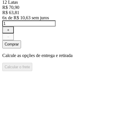
12 Latas
R$
70
,
90
R$
63
,
81
6
x de
R$
10
,
63
sem juros
＋
－
Comprar
Calcule as opções de entrega e retirada
Calcular o frete