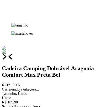
Cadeira Camping Dobrável Araguaia
Comfort Max Preta Bel
REF
:
17007
Carregando avaliações...
Tamanho
:
Único
Único
R$
185
,
90
6
x de
R$
30
,
98
sem juros