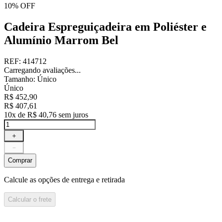
10%
OFF
Cadeira Espreguiçadeira em Poliéster e
Alumínio Marrom Bel
REF
:
414712
Carregando avaliações...
Tamanho
:
Único
Único
R$
452
,
90
R$
407
,
61
10
x de
R$
40
,
76
sem juros
＋
－
Comprar
Calcule as opções de entrega e retirada
Calcular o frete