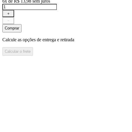
6
x de
R$
13
,
98
sem juros
＋
－
Comprar
Calcule as opções de entrega e retirada
Calcular o frete