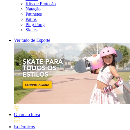
Kits de Proteção
Natação
Patinetes
Patins
Ping Pong
Skates
Ver tudo de Esporte
Guarda-chuva
Isotérmicos