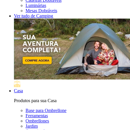
Cadeiras Dobráveis
Luminárias
Mesas Dobráveis
Ver tudo de Camping
Casa
Produtos para sua Casa
Base para Ombrellone
Ferramentas
Ombrellones
Jardim