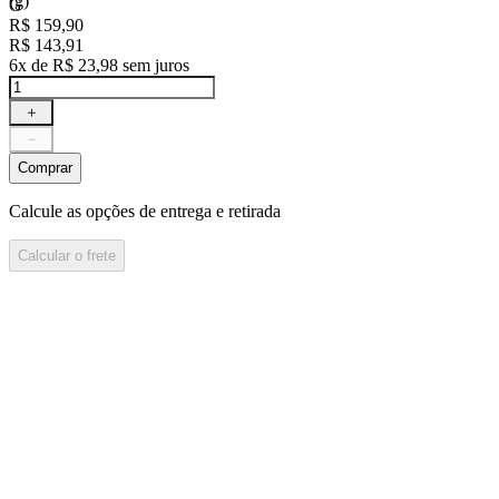
G
R$
159
,
90
R$
143
,
91
6
x de
R$
23
,
98
sem juros
＋
－
Comprar
Calcule as opções de entrega e retirada
Calcular o frete