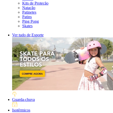
Kits de Proteção
Natação
Patinetes
Patins
Ping Pong
Skates
Ver tudo de Esporte
Guarda-chuva
Isotérmicos