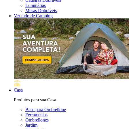
Cadeiras Dobráveis
Luminárias
Mesas Dobráveis
Ver tudo de Camping
Casa
Produtos para sua Casa
Base para Ombrellone
Ferramentas
Ombrellones
Jardim