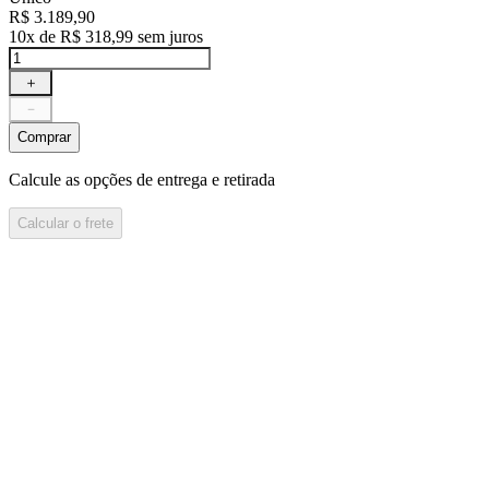
R$
3
.
189
,
90
10
x de
R$
318
,
99
sem juros
＋
－
Comprar
Calcule as opções de entrega e retirada
Calcular o frete