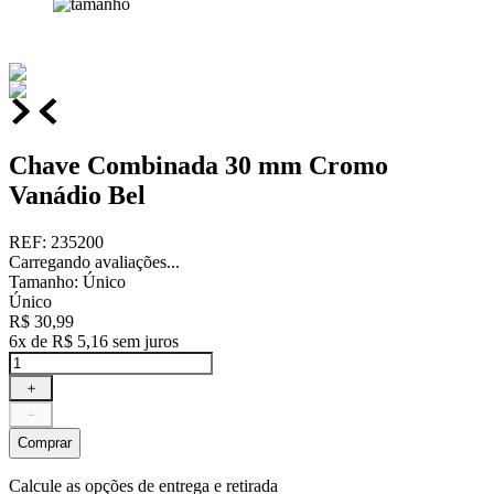
Chave Combinada 30 mm Cromo
Vanádio Bel
REF
:
235200
Carregando avaliações...
Tamanho
:
Único
Único
R$
30
,
99
6
x de
R$
5
,
16
sem juros
＋
－
Comprar
Calcule as opções de entrega e retirada