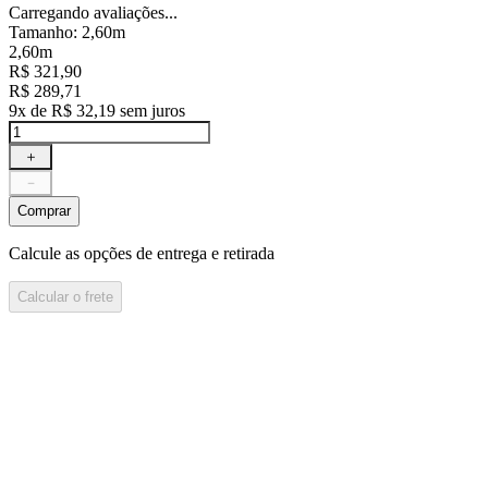
Carregando avaliações...
Tamanho
:
2,60m
2,60m
R$
321
,
90
R$
289
,
71
9
x de
R$
32
,
19
sem juros
＋
－
Comprar
Calcule as opções de entrega e retirada
Calcular o frete