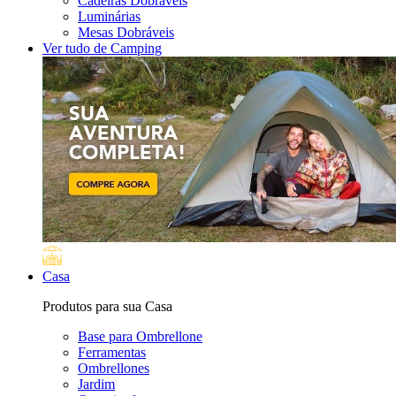
Cadeiras Dobráveis
Luminárias
Mesas Dobráveis
Ver tudo de Camping
Casa
Produtos para sua Casa
Base para Ombrellone
Ferramentas
Ombrellones
Jardim