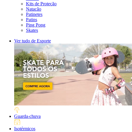
Kits de Proteção
Natação
Patinetes
Patins
Ping Pong
Skates
Ver tudo de Esporte
Guarda-chuva
Isotérmicos