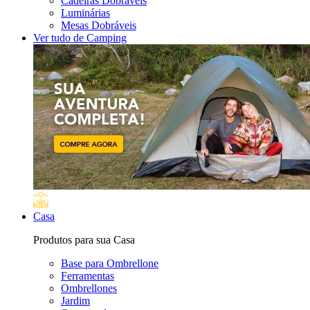
Cadeiras Dobráveis
Luminárias
Mesas Dobráveis
Ver tudo de Camping
Casa
Produtos para sua Casa
Base para Ombrellone
Ferramentas
Ombrellones
Jardim