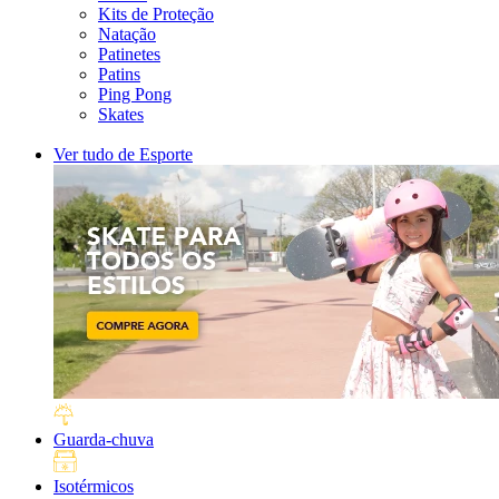
Kits de Proteção
Natação
Patinetes
Patins
Ping Pong
Skates
Ver tudo de Esporte
Guarda-chuva
Isotérmicos