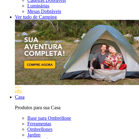
Cadeiras Dobráveis
Luminárias
Mesas Dobráveis
Ver tudo de Camping
Casa
Produtos para sua Casa
Base para Ombrellone
Ferramentas
Ombrellones
Jardim