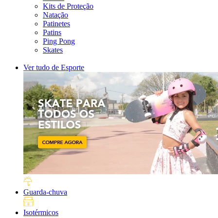
Kits de Proteção
Natação
Patinetes
Patins
Ping Pong
Skates
Ver tudo de Esporte
Guarda-chuva
Isotérmicos