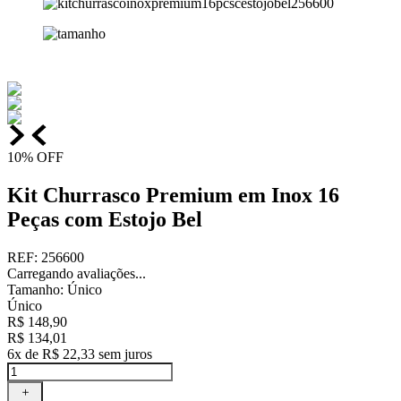
10%
OFF
Kit Churrasco Premium em Inox 16
Peças com Estojo Bel
REF
:
256600
Carregando avaliações...
Tamanho
:
Único
Único
R$
148
,
90
R$
134
,
01
6
x de
R$
22
,
33
sem juros
＋