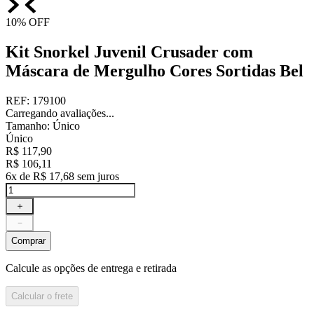
10%
OFF
Kit Snorkel Juvenil Crusader com
Máscara de Mergulho Cores Sortidas Bel
REF
:
179100
Carregando avaliações...
Tamanho
:
Único
Único
R$
117
,
90
R$
106
,
11
6
x de
R$
17
,
68
sem juros
＋
－
Comprar
Calcule as opções de entrega e retirada
Calcular o frete