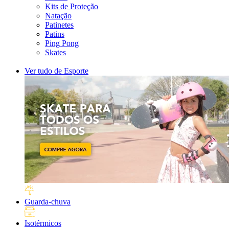
Kits de Proteção
Natação
Patinetes
Patins
Ping Pong
Skates
Ver tudo de Esporte
Guarda-chuva
Isotérmicos