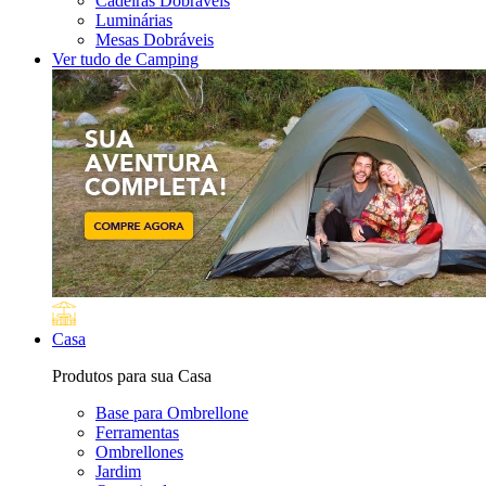
Cadeiras Dobráveis
Luminárias
Mesas Dobráveis
Ver tudo de Camping
Casa
Produtos para sua Casa
Base para Ombrellone
Ferramentas
Ombrellones
Jardim