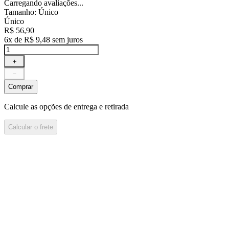
Carregando avaliações...
Tamanho
:
Único
Único
R$
56
,
90
6
x de
R$
9
,
48
sem juros
＋
－
Comprar
Calcule as opções de entrega e retirada
Calcular o frete