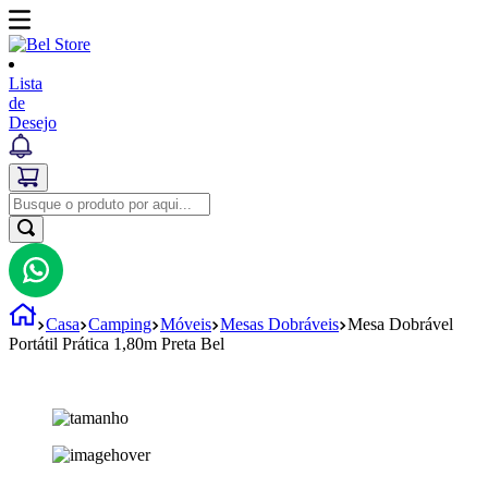
Lista
de
Desejo
Casa
Camping
Móveis
Mesas Dobráveis
Mesa Dobrável
Portátil Prática 1,80m Preta Bel