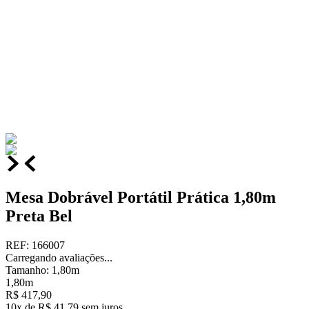
Mesa Dobrável Portátil Prática 1,80m
Preta Bel
REF
:
166007
Carregando avaliações...
Tamanho
:
1,80m
1,80m
R$
417
,
90
10
x de
R$
41
,
79
sem juros