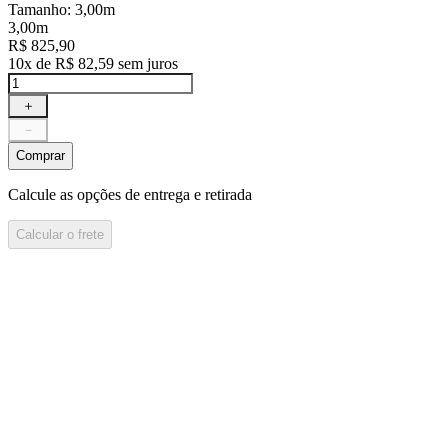
Tamanho
:
3,00m
3,00m
R$
825
,
90
10
x de
R$
82
,
59
sem juros
＋
－
Comprar
Calcule as opções de entrega e retirada
Calcular o frete