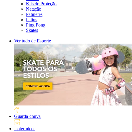
Kits de Proteção
Natação
Patinetes
Patins
Ping Pong
Skates
Ver tudo de Esporte
Guarda-chuva
Isotérmicos