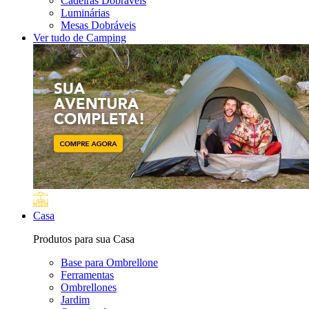
Cadeiras Dobráveis
Luminárias
Mesas Dobráveis
Ver tudo de Camping
Casa
Produtos para sua Casa
Base para Ombrellone
Ferramentas
Ombrellones
Jardim