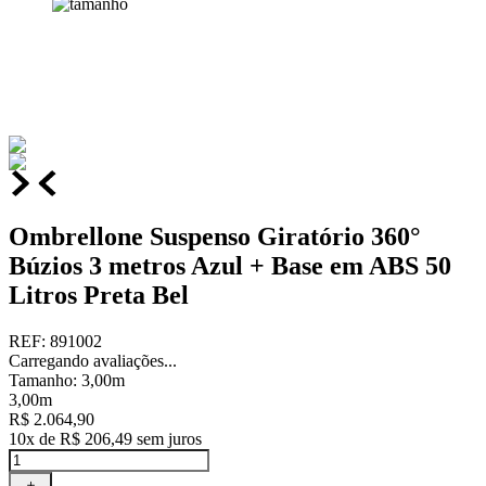
Ombrellone Suspenso Giratório 360°
Búzios 3 metros Azul + Base em ABS 50
Litros Preta Bel
REF
:
891002
Carregando avaliações...
Tamanho
:
3,00m
3,00m
R$
2
.
064
,
90
10
x de
R$
206
,
49
sem juros
＋