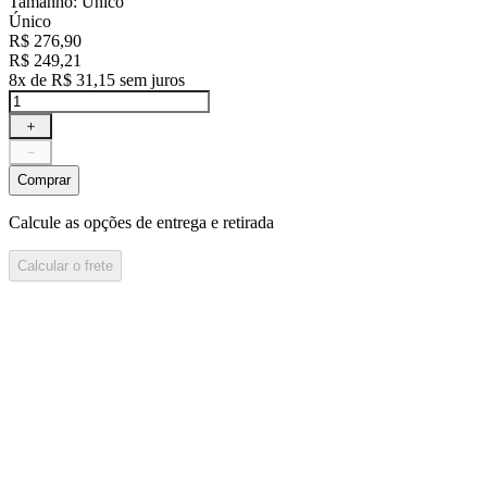
Tamanho
:
Único
Único
R$
276
,
90
R$
249
,
21
8
x de
R$
31
,
15
sem juros
＋
－
Comprar
Calcule as opções de entrega e retirada
Calcular o frete