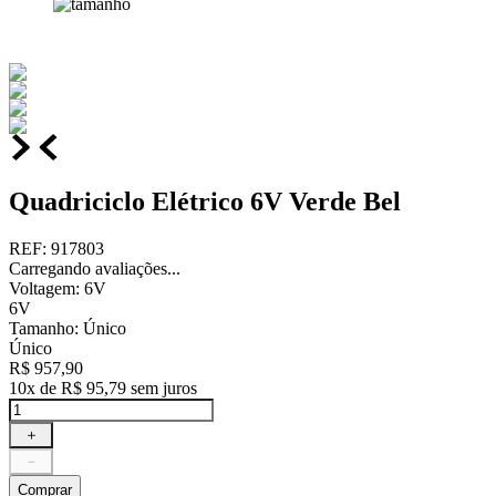
Quadriciclo Elétrico 6V Verde Bel
REF
:
917803
Carregando avaliações...
Voltagem
:
6V
6V
Tamanho
:
Único
Único
R$
957
,
90
10
x de
R$
95
,
79
sem juros
＋
－
Comprar