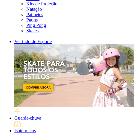
Kits de Proteção
Natação
Patinetes
Patins
Ping Pong
Skates
Ver tudo de Esporte
Guarda-chuva
Isotérmicos