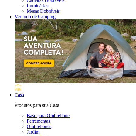
Cadeiras Dobráveis
Luminárias
Mesas Dobráveis
Ver tudo de Camping
Casa
Produtos para sua Casa
Base para Ombrellone
Ferramentas
Ombrellones
Jardim