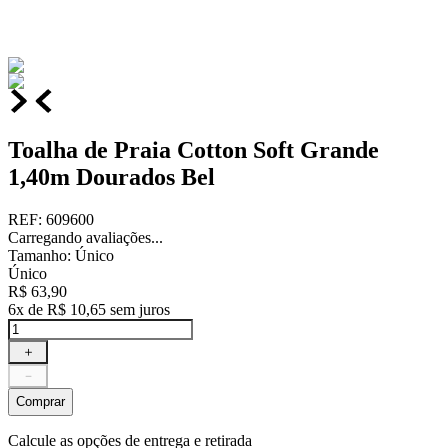
Toalha de Praia Cotton Soft Grande
1,40m Dourados Bel
REF
:
609600
Carregando avaliações...
Tamanho
:
Único
Único
R$
63
,
90
6
x de
R$
10
,
65
sem juros
＋
－
Comprar
Calcule as opções de entrega e retirada