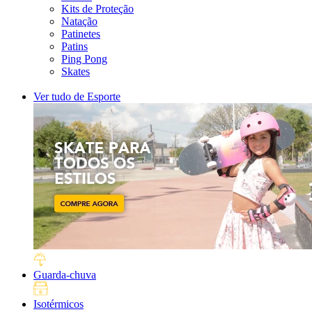
Kits de Proteção
Natação
Patinetes
Patins
Ping Pong
Skates
Ver tudo de Esporte
Guarda-chuva
Isotérmicos