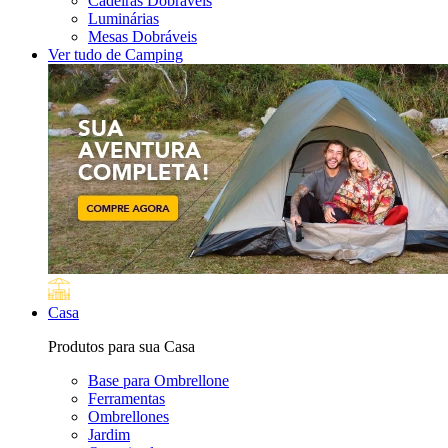
Cadeiras Dobráveis
Luminárias
Mesas Dobráveis
Ver tudo de Camping
Casa
Produtos para sua Casa
Base para Ombrellone
Ferramentas
Ombrellones
Jardim